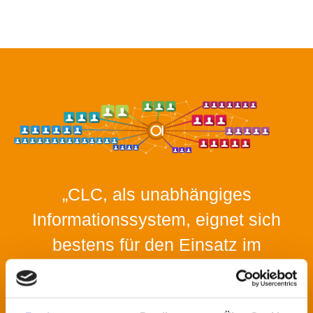
„CLC, als unabhängiges
Informationssystem, eignet sich
bestens für den Einsatz im
Gesundheitsbereich, als
Branchenlösung für Produktion &