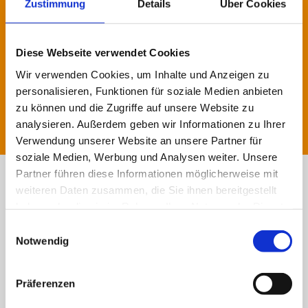
Industrie und generell für Betriebe
Zustimmung
Details
Über Cookies
mit mehreren Standorten“
Diese Webseite verwendet Cookies
Wir verwenden Cookies, um Inhalte und Anzeigen zu
Referenzen
personalisieren, Funktionen für soziale Medien anbieten
zu können und die Zugriffe auf unsere Website zu
analysieren. Außerdem geben wir Informationen zu Ihrer
Verwendung unserer Website an unsere Partner für
soziale Medien, Werbung und Analysen weiter. Unsere
Partner führen diese Informationen möglicherweise mit
weiteren Daten zusammen, die Sie ihnen bereitgestellt
haben oder die sie im Rahmen Ihrer Nutzung der Dienste
gesammelt haben.
Einwilligungsauswahl
Notwendig
Präferenzen